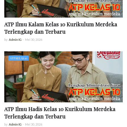
ATP Ilmu Kalam Kelas 10 Kurikulum Merdeka
Terlengkap dan Terbaru
by
Admin IG
-
Mei 30, 2026
ATP KELAS 10
ATP Ilmu Hadis Kelas 10 Kurikulum Merdeka
Terlengkap dan Terbaru
by
Admin IG
-
Mei 30, 2026