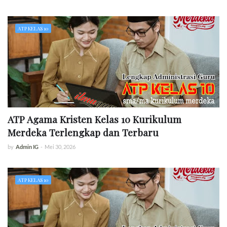
ATP KELAS 10
ATP Agama Kristen Kelas 10 Kurikulum
Merdeka Terlengkap dan Terbaru
by
Admin IG
-
Mei 30, 2026
ATP KELAS 10