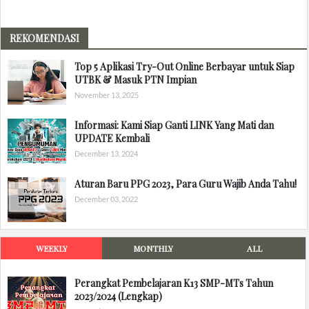
REKOMENDASI
Top 5 Aplikasi Try-Out Online Berbayar untuk Siap
UTBK & Masuk PTN Impian
November 13, 2025
Informasi: Kami Siap Ganti LINK Yang Mati dan
UPDATE Kembali
December 13, 2024
Aturan Baru PPG 2023, Para Guru Wajib Anda Tahu!
December 03, 2022
WEEKLY
MONTHLY
ALL
Perangkat Pembelajaran K13 SMP-MTs Tahun
2023/2024 (Lengkap)