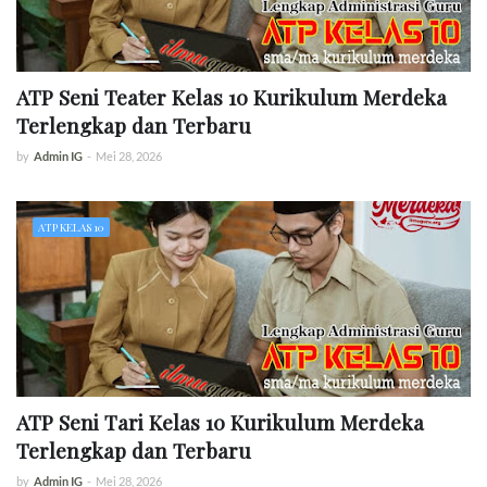
ATP Seni Teater Kelas 10 Kurikulum Merdeka
Terlengkap dan Terbaru
by
Admin IG
-
Mei 28, 2026
ATP KELAS 10
ATP Seni Tari Kelas 10 Kurikulum Merdeka
Terlengkap dan Terbaru
by
Admin IG
-
Mei 28, 2026