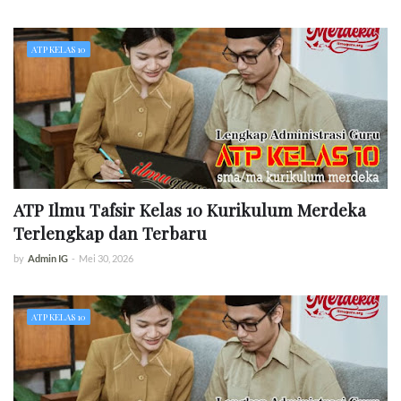
ATP KELAS 10
ATP Ilmu Tafsir Kelas 10 Kurikulum Merdeka
Terlengkap dan Terbaru
by
Admin IG
-
Mei 30, 2026
ATP KELAS 10