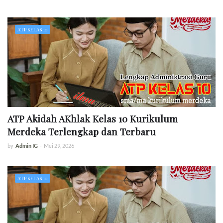
ATP KELAS 10
ATP Akidah AKhlak Kelas 10 Kurikulum
Merdeka Terlengkap dan Terbaru
by
Admin IG
-
Mei 29, 2026
ATP KELAS 10