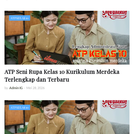
ATP KELAS 10
ATP Seni Rupa Kelas 10 Kurikulum Merdeka
Terlengkap dan Terbaru
by
Admin IG
-
Mei 28, 2026
ATP KELAS 10