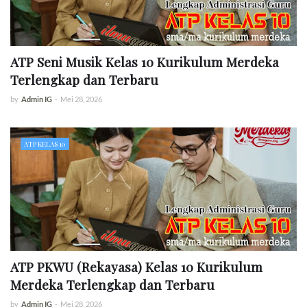
ATP Seni Musik Kelas 10 Kurikulum Merdeka
Terlengkap dan Terbaru
by
Admin IG
-
Mei 28, 2026
ATP KELAS 10
ATP PKWU (Rekayasa) Kelas 10 Kurikulum
Merdeka Terlengkap dan Terbaru
by
Admin IG
-
Mei 28, 2026