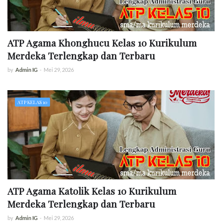
ATP Agama Khonghucu Kelas 10 Kurikulum
Merdeka Terlengkap dan Terbaru
by
Admin IG
-
Mei 29, 2026
ATP KELAS 10
ATP Agama Katolik Kelas 10 Kurikulum
Merdeka Terlengkap dan Terbaru
by
Admin IG
-
Mei 29, 2026