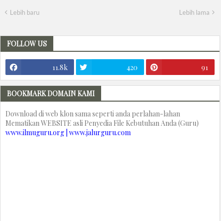
Lebih baru
Lebih lama
FOLLOW US
11.8k
420
91
BOOKMARK DOMAIN KAMI
Download di web klon sama seperti anda perlahan-lahan
Mematikan WEBSITE asli Penyedia File Kebutuhan Anda (Guru)
www.ilmuguru.org | www.jalurguru.com