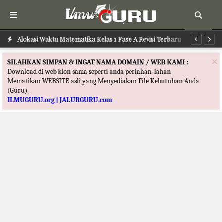
Alokasi Waktu Matematika Kelas 1 Fase A Revisi Terbaru
Alokasi Waktu Bahasa Indonesia Kelas 1 Fase A Revisi Terbaru
Al
×
SILAHKAN SIMPAN & INGAT NAMA DOMAIN / WEB KAMI :
Download di web klon sama seperti anda perlahan-lahan
Mematikan WEBSITE asli yang Menyediakan File Kebutuhan Anda
(Guru).
ILMUGURU.org | JALURGURU.com