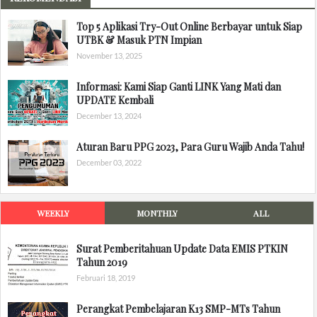
Top 5 Aplikasi Try-Out Online Berbayar untuk Siap
UTBK & Masuk PTN Impian
November 13, 2025
Informasi: Kami Siap Ganti LINK Yang Mati dan
UPDATE Kembali
December 13, 2024
Aturan Baru PPG 2023, Para Guru Wajib Anda Tahu!
December 03, 2022
WEEKLY
MONTHLY
ALL
Surat Pemberitahuan Update Data EMIS PTKIN
Tahun 2019
Februari 18, 2019
Perangkat Pembelajaran K13 SMP-MTs Tahun