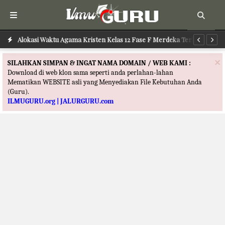
Alokasi Waktu Agama Khonghucu Kelas 12 Fase F Merdeka Terbaru
Alokasi Waktu Agama Kristen Kelas 12 Fase F Merdeka Terbaru
Al
×
SILAHKAN SIMPAN & INGAT NAMA DOMAIN / WEB KAMI :
Download di web klon sama seperti anda perlahan-lahan
Mematikan WEBSITE asli yang Menyediakan File Kebutuhan Anda
(Guru).
ILMUGURU.org | JALURGURU.com