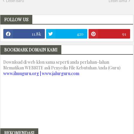
Lebih baru
Lebih lama
FOLLOW US
11.8k
420
91
BOOKMARK DOMAIN KAMI
Download di web klon sama seperti anda perlahan-lahan
Mematikan WEBSITE asli Penyedia File Kebutuhan Anda (Guru)
www.ilmuguru.org | www.jalurguru.com
REKOMENDASI