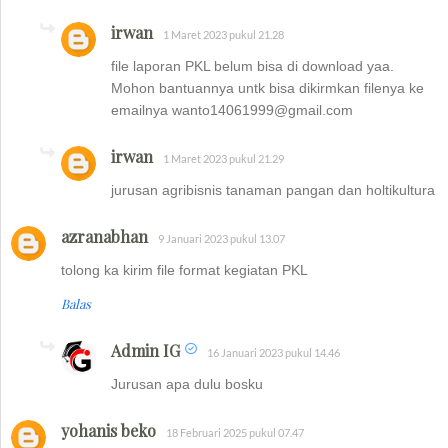
irwan
1 Maret 2023 pukul 21.28
file laporan PKL belum bisa di download yaa.
Mohon bantuannya untk bisa dikirmkan filenya ke
emailnya wanto14061999@gmail.com
irwan
1 Maret 2023 pukul 21.29
jurusan agribisnis tanaman pangan dan holtikultura
azranabhan
9 Januari 2023 pukul 13.07
tolong ka kirim file format kegiatan PKL
Balas
Admin IG
16 Januari 2023 pukul 14.46
Jurusan apa dulu bosku
yohanis beko
18 Februari 2025 pukul 07.47