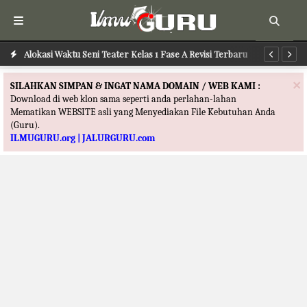
Alokasi Waktu Seni Tari Kelas 1 Fase A Revisi Terbaru
Alokasi Waktu Seni Teater Kelas 1 Fase A Revisi Terbaru
Al
×
SILAHKAN SIMPAN & INGAT NAMA DOMAIN / WEB KAMI :
Download di web klon sama seperti anda perlahan-lahan
Mematikan WEBSITE asli yang Menyediakan File Kebutuhan Anda
(Guru).
ILMUGURU.org | JALURGURU.com