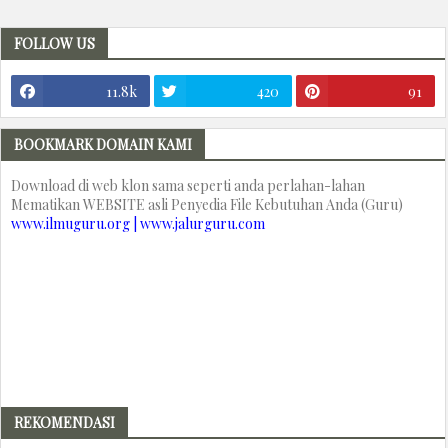
FOLLOW US
11.8k
420
91
BOOKMARK DOMAIN KAMI
Download di web klon sama seperti anda perlahan-lahan
Mematikan WEBSITE asli Penyedia File Kebutuhan Anda (Guru)
www.ilmuguru.org | www.jalurguru.com
REKOMENDASI