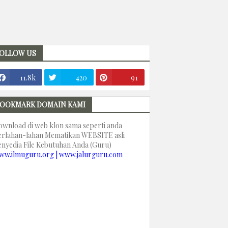
OLLOW US
11.8k
420
91
OOKMARK DOMAIN KAMI
ownload di web klon sama seperti anda
erlahan-lahan Mematikan WEBSITE asli
enyedia File Kebutuhan Anda (Guru)
ww.ilmuguru.org | www.jalurguru.com