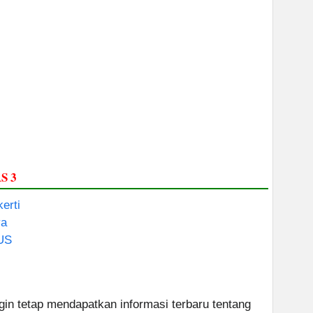
S 3
erti
ya
US
ngin tetap mendapatkan informasi terbaru tentang