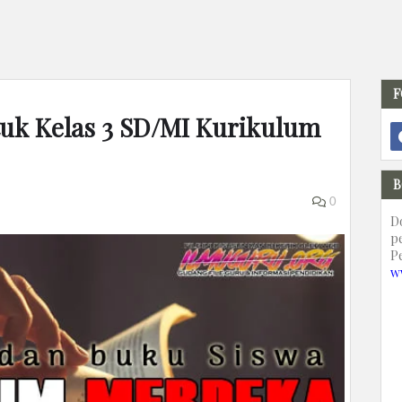
F
uk Kelas 3 SD/MI Kurikulum
B
0
D
p
P
w