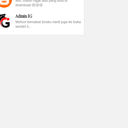
Min, masih nggk ada yang bisa di
download 😢😢😢
Admin IG
Mohon bersabar bosku nanti juga ke buka
sendiri li...