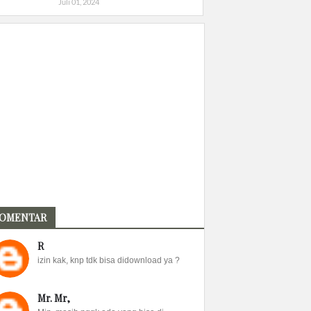
Juli 01, 2024
OMENTAR
R
izin kak, knp tdk bisa didownload ya ?
Mr. Mr,