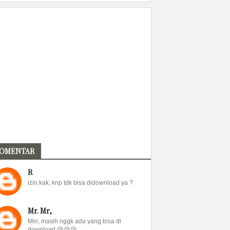
OMENTAR
R
izin kak, knp tdk bisa didownload ya ?
Mr. Mr,
Min, masih nggk ada yang bisa di
download 😢😢😢