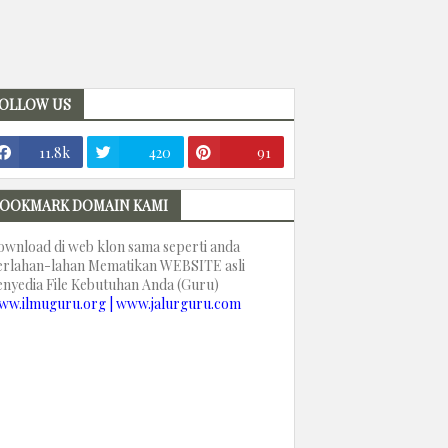
OLLOW US
11.8k
420
91
OOKMARK DOMAIN KAMI
ownload di web klon sama seperti anda
erlahan-lahan Mematikan WEBSITE asli
enyedia File Kebutuhan Anda (Guru)
ww.ilmuguru.org | www.jalurguru.com