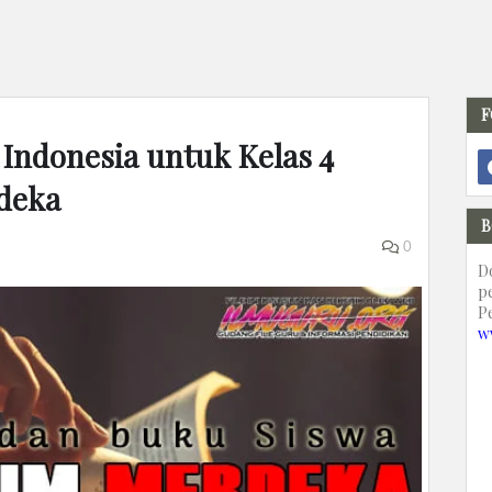
F
Indonesia untuk Kelas 4
deka
B
0
D
p
P
w