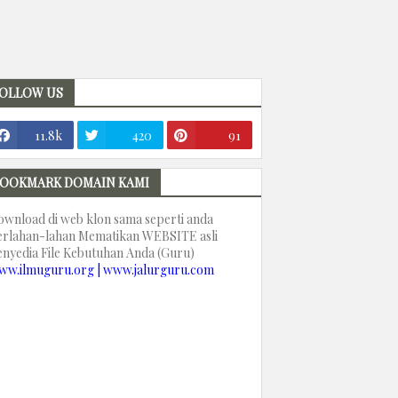
OLLOW US
11.8k
420
91
OOKMARK DOMAIN KAMI
ownload di web klon sama seperti anda
erlahan-lahan Mematikan WEBSITE asli
enyedia File Kebutuhan Anda (Guru)
ww.ilmuguru.org | www.jalurguru.com