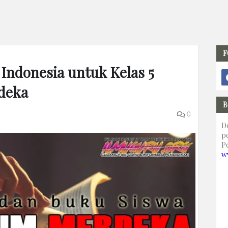
F
Indonesia untuk Kelas 5
deka
B
0
D
p
P
w