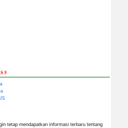
S 5
a
ya
US
ngin tetap mendapatkan informasi terbaru tentang