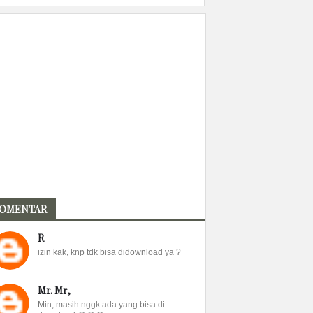
OMENTAR
R
izin kak, knp tdk bisa didownload ya ?
Mr. Mr,
Min, masih nggk ada yang bisa di