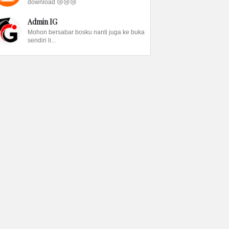
download 😢😢😢
Admin IG
Mohon bersabar bosku nanti juga ke buka
sendiri li...