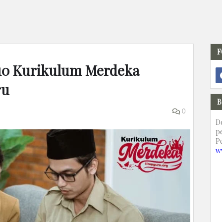
F
 10 Kurikulum Merdeka
ru
B
0
D
p
P
w