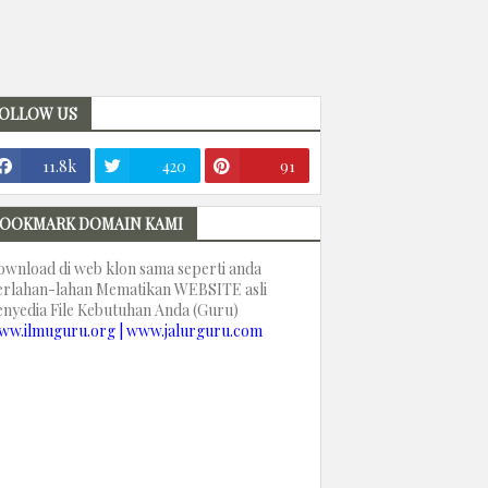
OLLOW US
11.8k
420
91
OOKMARK DOMAIN KAMI
ownload di web klon sama seperti anda
erlahan-lahan Mematikan WEBSITE asli
enyedia File Kebutuhan Anda (Guru)
ww.ilmuguru.org | www.jalurguru.com