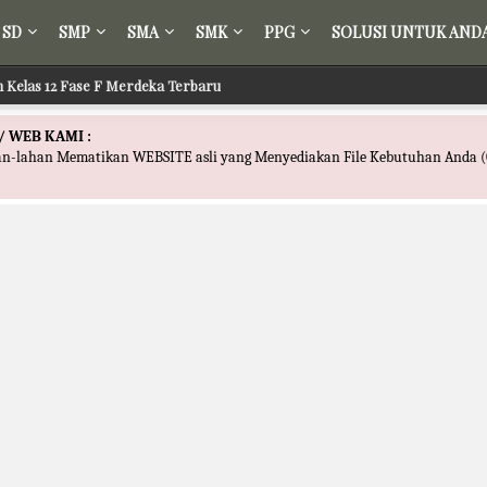
SD
SMP
SMA
SMK
PPG
SOLUSI UNTUK AND
ih Kelas 12 Fase F Merdeka Terbaru
 Tafsir Kelas 12 Fase F Merdeka Terbaru
/ WEB KAMI :
han-lahan Mematikan WEBSITE asli yang Menyediakan File Kebutuhan Anda (