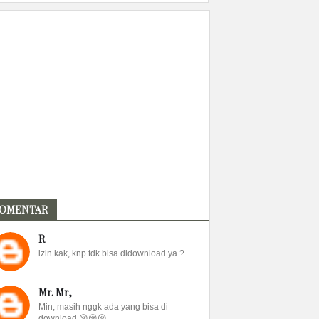
OMENTAR
R
izin kak, knp tdk bisa didownload ya ?
Mr. Mr,
Min, masih nggk ada yang bisa di
download 😢😢😢