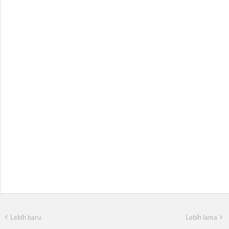
Lebih baru
Lebih lama