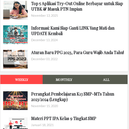
Top 5 Aplikasi Try-Out Online Berbayar untuk Siap
UTBK & Masuk PTN Impian
November 13, 2025
Informasi: Kami Siap Ganti LINK Yang Mati dan
UPDATE Kembali
December 13, 2024
Aturan Baru PPG 2023, Para Guru Wajib Anda Tahu!
December 03, 2022
WEEKLY
MONTHLY
ALL
Perangkat Pembelajaran K13 SMP-MTs Tahun
2023/2024 (Lengkap)
November 15, 2020
Materi PPT IPA Kelas 9 Tingkat SMP
Januari 18, 2021