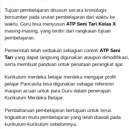
Tujuan pembelajaran disusun secara kronologis
bersumber pada urutan pembelajaran dari waktu ke
waktu. Guru bisa menyusun
ATP Seni Tari Kelas X
masing-masing, yang terdiri dari rangkaian tujuan
pembelajaran.
Pemerintah telah sediakan sebagian contoh
ATP Seni
Tari
yang dapat langsung digunakan ataupun dimodifikasi
serta membuat panduan untuk penataan perangkat ajar.
Kurikulum merdeka belajar merdeka mengajar profil
pelajar Pancasila bisa digunakan sebagai referensi
maupun acuan untuk para Guru dalam penerapan
Kurikulum Merdeka Belajar.
Pembaharuan pembelajaran bertujuan untuk terus
tingkatkan mutu pembelajaran yang telah diawali pada
kurikulum-kurikulum sebelumnya.