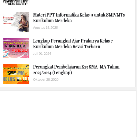
Materi PPT Informatika Kelas 9 untuk SMP/MTs
Kurikulum Merdeka
Agustus 18, 2025
Lengkap Perangkat Ajar Prakarya Kelas 7
Kurikulum Merdeka Revisi Terbaru
Juli 01, 2024
Perangkat Pembelajaran K13 SMA-MA Tahun
2023/2024 (Lengkap)
Oktober 28, 2020