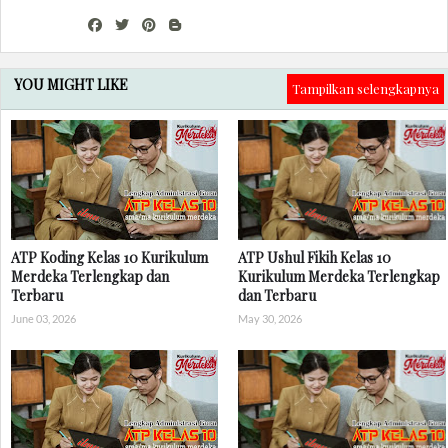
YOU MIGHT LIKE
Tampilkan selengkapnya
ATP Koding Kelas 10 Kurikulum
ATP Ushul Fikih Kelas 10
Merdeka Terlengkap dan
Kurikulum Merdeka Terlengkap
Terbaru
dan Terbaru
June 03, 2026
May 30, 2026