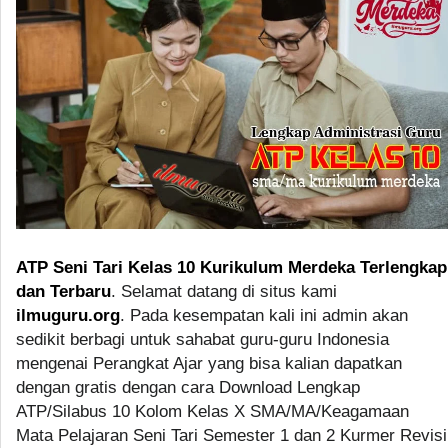
ATP Seni Tari Kelas 10 Kurikulum Merdeka Terlengkap
dan Terbaru
. Selamat datang di situs kami
ilmuguru.org
. Pada kesempatan kali ini admin akan
sedikit berbagi untuk sahabat guru-guru Indonesia
mengenai Perangkat Ajar yang bisa kalian dapatkan
dengan gratis dengan cara Download Lengkap
ATP/Silabus 10 Kolom Kelas X SMA/MA/Keagamaan
Mata Pelajaran Seni Tari Semester 1 dan 2 Kurmer Revisi