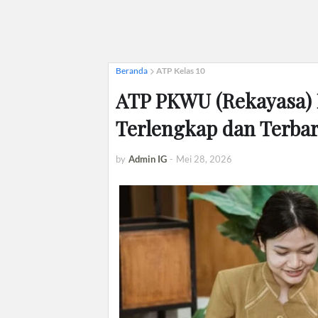
Beranda
ATP Kelas 10
ATP PKWU (Rekayasa) 
Terlengkap dan Terba
by
Admin IG
-
Mei 28, 2026