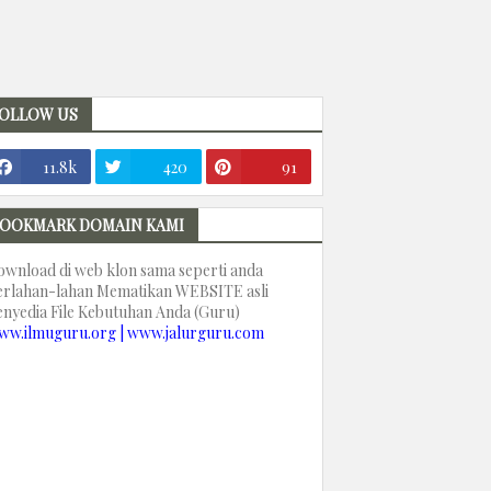
OLLOW US
11.8k
420
91
OOKMARK DOMAIN KAMI
ownload di web klon sama seperti anda
erlahan-lahan Mematikan WEBSITE asli
enyedia File Kebutuhan Anda (Guru)
ww.ilmuguru.org | www.jalurguru.com