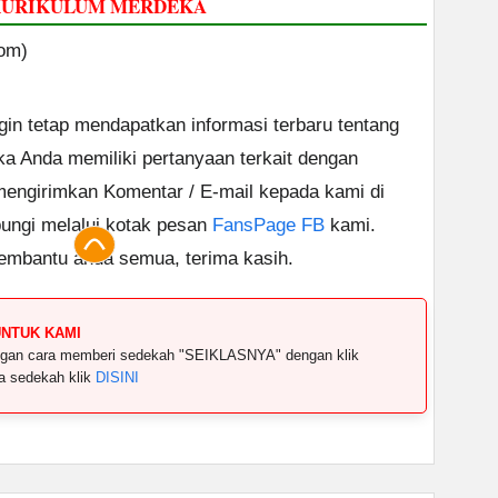
 KURIKULUM MERDEKA
om)
ngin tetap mendapatkan informasi terbaru tentang
ika Anda memiliki pertanyaan terkait dengan
 mengirimkan Komentar / E-mail kepada kami di
ungi melalui kotak pesan
FansPage FB
kami.
embantu anda semua, terima kasih.
UNTUK KAMI
dengan cara memberi sedekah "SEIKLASNYA" dengan klik
ya sedekah klik
DISINI