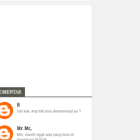
OMENTAR
R
izin kak, knp tdk bisa didownload ya ?
Mr. Mr,
Min, masih nggk ada yang bisa di
download 😢😢😢