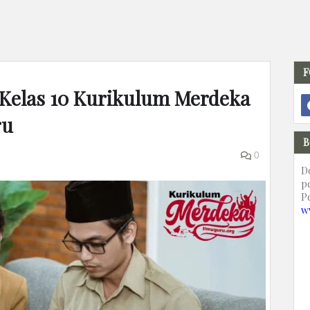
F
Kelas 10 Kurikulum Merdeka
ru
B
0
D
p
P
w