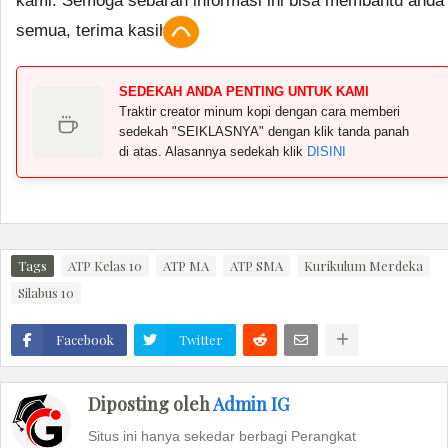
kami. Semoga sebaran informasi ini bisa membantu anda
semua, terima kasih.
SEDEKAH ANDA PENTING UNTUK KAMI
Traktir creator minum kopi dengan cara memberi
sedekah "SEIKLASNYA" dengan klik tanda panah
di atas. Alasannya sedekah klik
DISINI
Tags
ATP Kelas 10
ATP MA
ATP SMA
Kurikulum Merdeka
Silabus 10
Facebook
Twitter
Diposting oleh
Admin IG
Situs ini hanya sekedar berbagi Perangkat