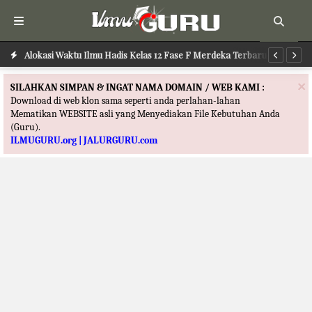
Alokasi Waktu Agama Kristen Kelas 12 Fase F Merdeka Terbaru
Alokasi Waktu Ilmu Hadis Kelas 12 Fase F Merdeka Terbaru
Al
×
SILAHKAN SIMPAN & INGAT NAMA DOMAIN / WEB KAMI :
Download di web klon sama seperti anda perlahan-lahan
Mematikan WEBSITE asli yang Menyediakan File Kebutuhan Anda
(Guru).
ILMUGURU.org | JALURGURU.com