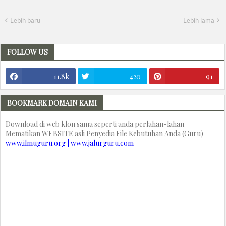
Lebih baru
Lebih lama
FOLLOW US
11.8k
420
91
BOOKMARK DOMAIN KAMI
Download di web klon sama seperti anda perlahan-lahan
Mematikan WEBSITE asli Penyedia File Kebutuhan Anda (Guru)
www.ilmuguru.org | www.jalurguru.com