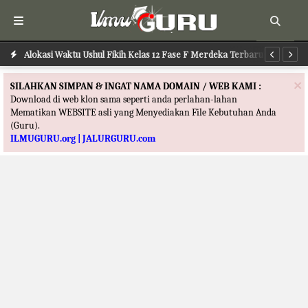
Alokasi Waktu Ushul Fikih Kelas 12 Fase F Merdeka Terbaru
Alokasi Waktu Ilmu Tafsir Kelas 12 Fase F Merdeka Terbaru
Al
×
SILAHKAN SIMPAN & INGAT NAMA DOMAIN / WEB KAMI :
Download di web klon sama seperti anda perlahan-lahan
Mematikan WEBSITE asli yang Menyediakan File Kebutuhan Anda
(Guru).
ILMUGURU.org | JALURGURU.com