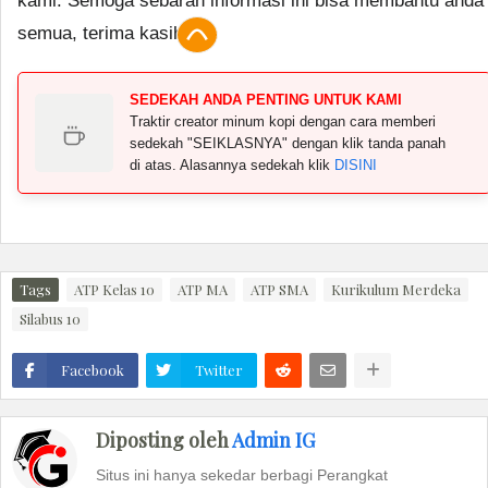
kami. Semoga sebaran informasi ini bisa membantu anda
semua, terima kasih.
SEDEKAH ANDA PENTING UNTUK KAMI
Traktir creator minum kopi dengan cara memberi
sedekah "SEIKLASNYA" dengan klik tanda panah
di atas. Alasannya sedekah klik
DISINI
Tags
ATP Kelas 10
ATP MA
ATP SMA
Kurikulum Merdeka
Silabus 10
Facebook
Twitter
Diposting oleh
Admin IG
Situs ini hanya sekedar berbagi Perangkat