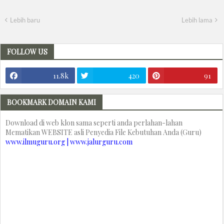
Lebih baru
Lebih lama
FOLLOW US
11.8k
420
91
BOOKMARK DOMAIN KAMI
Download di web klon sama seperti anda perlahan-lahan
Mematikan WEBSITE asli Penyedia File Kebutuhan Anda (Guru)
www.ilmuguru.org | www.jalurguru.com