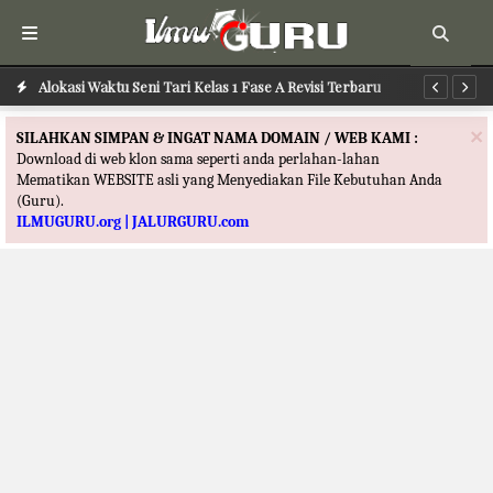
Alokasi Waktu Seni Rupa Kelas 1 Fase A Revisi Terbaru
Alokasi Waktu Seni Tari Kelas 1 Fase A Revisi Terbaru
Al
×
SILAHKAN SIMPAN & INGAT NAMA DOMAIN / WEB KAMI :
Download di web klon sama seperti anda perlahan-lahan
Mematikan WEBSITE asli yang Menyediakan File Kebutuhan Anda
(Guru).
ILMUGURU.org | JALURGURU.com