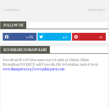
Lebih baru
Lebih lama
FOLLOW US
11.8k
420
91
BOOKMARK DOMAIN KAMI
Download di web klon sama seperti anda perlahan-lahan
Mematikan WEBSITE asli Penyedia File Kebutuhan Anda (Guru)
www.ilmuguru.org | www.jalurguru.com