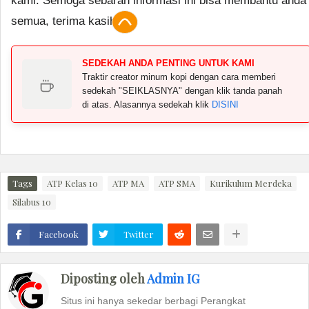
kami. Semoga sebaran informasi ini bisa membantu anda
semua, terima kasih.
SEDEKAH ANDA PENTING UNTUK KAMI
Traktir creator minum kopi dengan cara memberi
sedekah "SEIKLASNYA" dengan klik tanda panah
di atas. Alasannya sedekah klik
DISINI
Tags
ATP Kelas 10
ATP MA
ATP SMA
Kurikulum Merdeka
Silabus 10
Facebook
Twitter
Diposting oleh
Admin IG
Situs ini hanya sekedar berbagi Perangkat