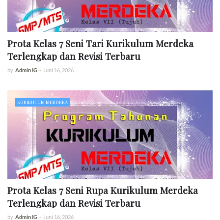
Prota Kelas 7 Seni Tari Kurikulum Merdeka
Terlengkap dan Revisi Terbaru
by
Admin IG
-
Juni 16, 2026
KURIKULUM MERDEKA
Prota Kelas 7 Seni Rupa Kurikulum Merdeka
Terlengkap dan Revisi Terbaru
by
Admin IG
-
Juni 16, 2026