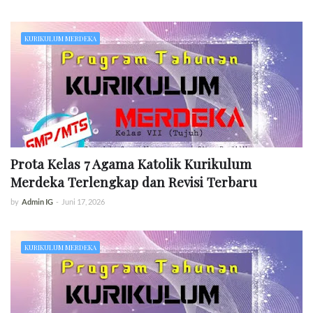
KURIKULUM MERDEKA
Prota Kelas 7 Agama Katolik Kurikulum
Merdeka Terlengkap dan Revisi Terbaru
by
Admin IG
-
Juni 17, 2026
KURIKULUM MERDEKA