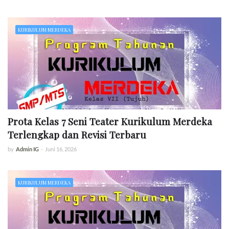
KURIKULUM MERDEKA
Prota Kelas 7 Seni Teater Kurikulum Merdeka
Terlengkap dan Revisi Terbaru
by
Admin IG
-
Juni 16, 2026
KURIKULUM MERDEKA