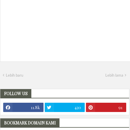
Lebih baru
Lebih lama
FOLLOW US
11.8k
420
91
BOOKMARK DOMAIN KAMI