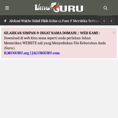
Alokasi Waktu Ushul Fikih Kelas 12 Fase F Merdeka Terbaru
Alokasi Waktu Ilmu Tafsir Kelas 12 Fase F Merdeka Terbaru
Al
×
SILAHKAN SIMPAN & INGAT NAMA DOMAIN / WEB KAMI :
Download di web klon sama seperti anda perlahan-lahan
Mematikan WEBSITE asli yang Menyediakan File Kebutuhan Anda
(Guru).
ILMUGURU.org | JALURGURU.com