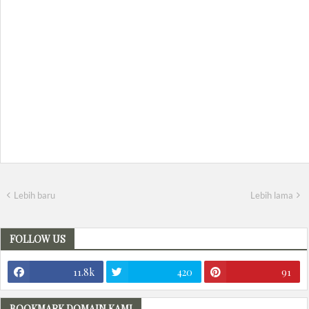
Lebih baru
Lebih lama
FOLLOW US
11.8k
420
91
BOOKMARK DOMAIN KAMI