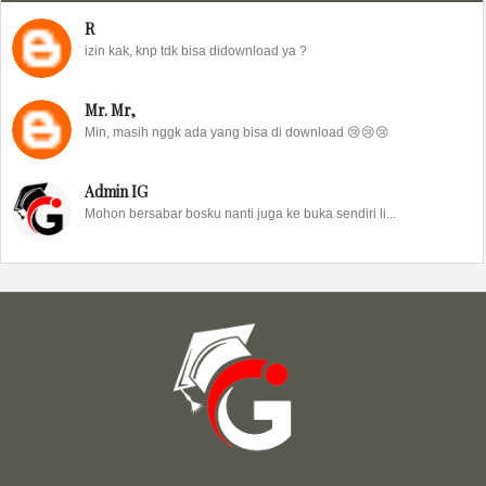
R
izin kak, knp tdk bisa didownload ya ?
Mr. Mr,
Min, masih nggk ada yang bisa di download 😢😢😢
Admin IG
Mohon bersabar bosku nanti juga ke buka sendiri li...