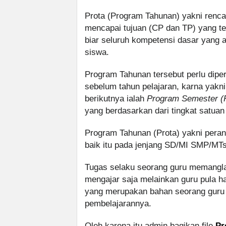
Prota (Program Tahunan) yakni renca
mencapai tujuan (CP dan TP) yang te
biar seluruh kompetensi dasar yang 
siswa.
Program Tahunan tersebut perlu dipe
sebelum tahun pelajaran, karna ya
berikutnya ialah
Program Semester (
yang berdasarkan dari tingkat satua
Program Tahunan (Prota) yakni perang
baik itu pada jenjang SD/MI SMP/MT
Tugas selaku seorang guru memanglah
mengajar saja melainkan guru pula h
yang merupakan bahan seorang gur
pembelajarannya.
Oleh karena itu admin bagikan file
Pr