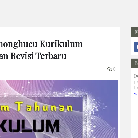
F
Khonghucu Kurikulum
n Revisi Terbaru
B
0
D
p
P
w