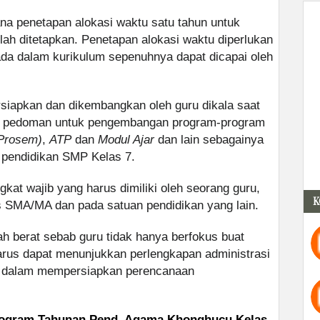
na penetapan alokasi waktu satu tahun untuk
lah ditetapkan. Penetapan alokasi waktu diperlukan
ada dalam kurikulum sepenuhnya dapat dicapai oleh
rsiapkan dan dikembangkan oleh guru dikala saat
kni pedoman untuk pengembangan program-program
Prosem)
,
ATP
dan
Modul Ajar
dan lain sebagainya
n pendidikan SMP Kelas 7.
kat wajib yang harus dimiliki oleh seorang guru,
K
s SMA/MA dan pada satuan pendidikan yang lain.
 berat sebab guru tidak hanya berfokus buat
arus dapat menunjukkan perlengkapan administrasi
u dalam mempersiapkan perencanaan
ogram Tahunan Pend. Agama Khonghucu Kelas