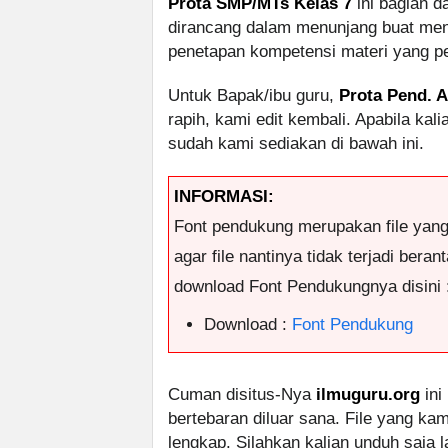
Prota SMP/MTs Kelas 7
ini bagian d
dirancang dalam menunjang buat menc
penetapan kompetensi materi yang per
Untuk Bapak/ibu guru,
Prota Pend.
rapih, kami edit kembali. Apabila ka
sudah kami sediakan di bawah ini.
INFORMASI:
Font pendukung merupakan file yan
agar file nantinya tidak terjadi ber
download Font Pendukungnya disini 
Download :
Font Pendukung
Cuman disitus-Nya
ilmuguru.org
ini
bertebaran diluar sana. File yang k
lengkap. Silahkan kalian unduh saja