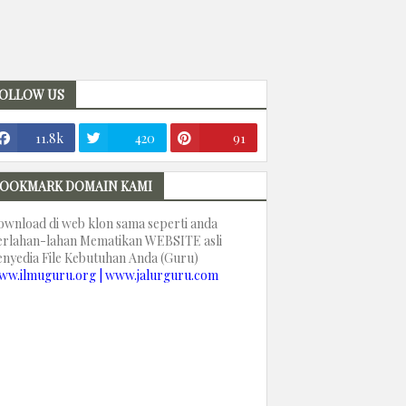
OLLOW US
11.8k
420
91
OOKMARK DOMAIN KAMI
ownload di web klon sama seperti anda
erlahan-lahan Mematikan WEBSITE asli
enyedia File Kebutuhan Anda (Guru)
ww.ilmuguru.org | www.jalurguru.com