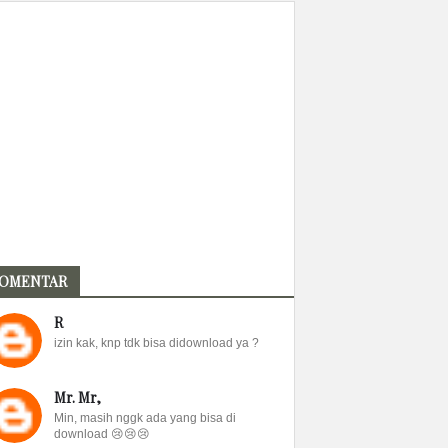
OMENTAR
R
izin kak, knp tdk bisa didownload ya ?
Mr. Mr,
Min, masih nggk ada yang bisa di
download 😢😢😢