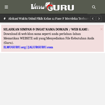
Alokasi Waktu Ilmu Tafsir Kelas 12 Fase F Merdeka Terbaru
Alokasi Waktu Ushul Fikih Kelas 12 Fase F Merdeka Terbaru
Al
×
SILAHKAN SIMPAN & INGAT NAMA DOMAIN / WEB KAMI :
Download di web klon sama seperti anda perlahan-lahan
Mematikan WEBSITE asli yang Menyediakan File Kebutuhan Anda
(Guru).
ILMUGURU.org | JALURGURU.com