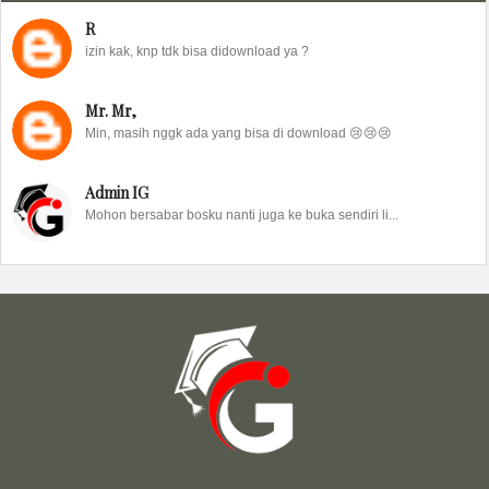
R
izin kak, knp tdk bisa didownload ya ?
Mr. Mr,
Min, masih nggk ada yang bisa di download 😢😢😢
Admin IG
Mohon bersabar bosku nanti juga ke buka sendiri li...