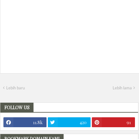
Lebih baru
Lebih lama
FOLLOW US
11.8k
420
91
BOOKMARK DOMAIN KAMI