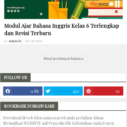
Modul Ajar Bahasa Inggris Kelas 6 Terlengkap
dan Revisi Terbaru
by
Admin IG
-
Mei 18, 2026
Muat postingan lainnya
FOLLOW US
11.8k
420
91
BOOKMARK DOMAIN KAMI
Download di web klon sama seperti anda perlahan-lahan
Mematikan WEBSITE asli Penyedia File Kebutuhan Anda (Guru)