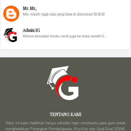
Mr. Mr,
Min, masih nggk ada yang bisa di download 😢😢😢
Admin IG
Mohon bersabar bosku nanti juga ke buka sendiri li...
TENTANG KAMI
Situs ini kami hadirkan hanya sekedar ingin membantu para guru untuk
menghadirkan Perangkat Pembelajaran, Kisi-Kisi dan Soal-Soal SD/MI,