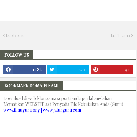
Lebih baru
Lebih lama
FOLLOW US
11.8k
420
91
BOOKMARK DOMAIN KAMI
Download di web klon sama seperti anda perlahan-lahan
Mematikan WEBSITE asli Penyedia File Kebutuhan Anda (Guru)
www.ilmuguru.org | www.jalurguru.com