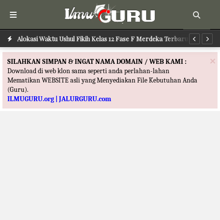
Alokasi Waktu Ilmu Tafsir Kelas 12 Fase F Merdeka Terbaru
Alokasi Waktu Ushul Fikih Kelas 12 Fase F Merdeka Terbaru
Al
×
SILAHKAN SIMPAN & INGAT NAMA DOMAIN / WEB KAMI :
Download di web klon sama seperti anda perlahan-lahan
Mematikan WEBSITE asli yang Menyediakan File Kebutuhan Anda
(Guru).
ILMUGURU.org | JALURGURU.com