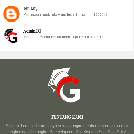
Mr. Mr,
Min, masih nggk ada yang bisa di download 😢😢😢
Admin IG
Mohon bersabar bosku nanti juga ke buka sendiri li...
TENTANG KAMI
Situs ini kami hadirkan hanya sekedar ingin membantu para guru untuk
menghadirkan Perangkat Pembelajaran, Kisi-Kisi dan Soal-Soal SD/MI,