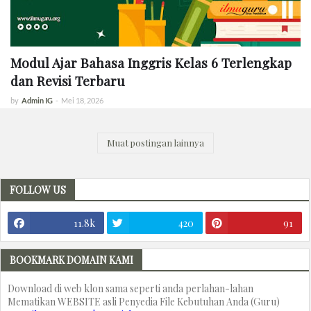
Modul Ajar Bahasa Inggris Kelas 6 Terlengkap
dan Revisi Terbaru
by
Admin IG
-
Mei 18, 2026
Muat postingan lainnya
FOLLOW US
11.8k
420
91
BOOKMARK DOMAIN KAMI
Download di web klon sama seperti anda perlahan-lahan
Mematikan WEBSITE asli Penyedia File Kebutuhan Anda (Guru)