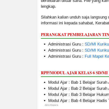
bertebaran diluar sana. File yang k
lengkap.
Silahkan kalian unduh saja langsung
informasi ini kepada sahabat, Kerab
PERANGKAT PEMBELAJARAN TIN
Administrasi Guru :
SD/MI Kurik
Administrasi Guru :
SD/MI Kurik
Administrasi Guru :
Full Mapel Ke
RPP/MODUL AJAR KELAS 6 SD/M
Modul Ajar : Bab 1 Belajar Surah 
Modul Ajar : Bab 2 Belajar Surah
Modul Ajar : Bab 3 Belajar Huk
Modul Ajar : Bab 4 Belajar Hadi
Advertismen