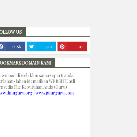
OLLOW US
11.8k
420
91
OOKMARK DOMAIN KAMI
ownload di web klon sama seperti anda
erlahan-lahan Mematikan WEBSITE asli
enyedia File Kebutuhan Anda (Guru)
ww.ilmuguru.org | www.jalurguru.com