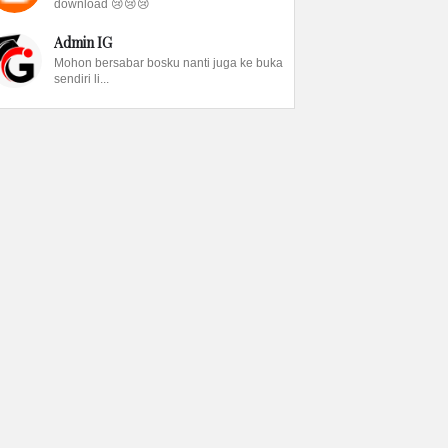
download 😢😢😢
Admin IG
Mohon bersabar bosku nanti juga ke buka
sendiri li...