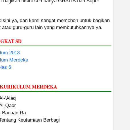
ami bagikan disini semuanya GRATIS dan Super
 disini ya, dan kami sangat memohon untuk bagikan
at atau guru-guru lain yang membutuhkannya ya.
GKAT SD
ulum 2013
ulum Merdeka
las 6
I KURIKULUM MERDEKA
Al-'Alaq
 Al-Qadr
um Bacaan Ra
s Tentang Keutamaan Berbagi