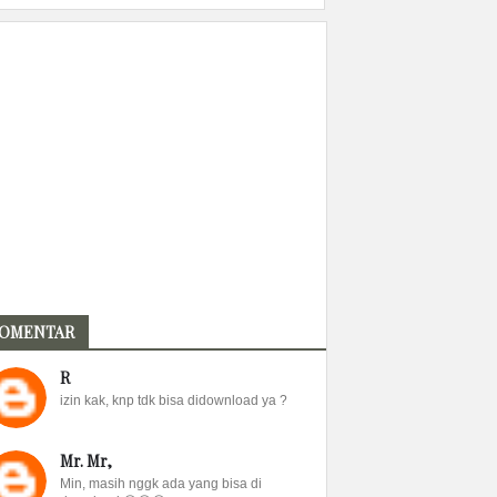
OMENTAR
R
izin kak, knp tdk bisa didownload ya ?
Mr. Mr,
Min, masih nggk ada yang bisa di