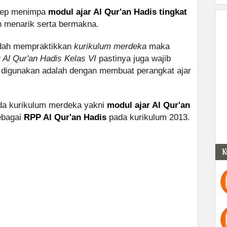
nsep menimpa
modul ajar Al Qur'an Hadis tingkat
h menarik serta bermakna.
sudah mempraktikkan
kurikulum merdeka
maka
r Al Qur'an Hadis Kelas VI
pastinya juga wajib
 digunakan adalah dengan membuat perangkat ajar
ada kurikulum merdeka yakni
modul ajar Al Qur'an
ebagai
RPP Al Qur'an Hadis
pada kurikulum 2013.
K