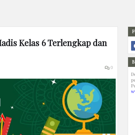
F
Hadis Kelas 6 Terlengkap dan
B
0
D
p
P
w