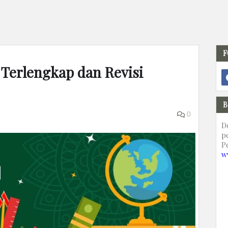
F
 Terlengkap dan Revisi
B
0
D
p
P
w