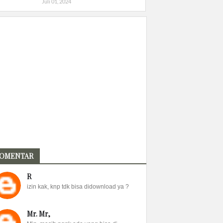
Juli 01, 2024
OMENTAR
R
izin kak, knp tdk bisa didownload ya ?
Mr. Mr,