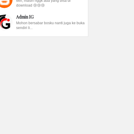
Min, masih nggk ada yang bisa di
download 😢😢😢
Admin IG
Mohon bersabar bosku nanti juga ke buka
sendiri li...