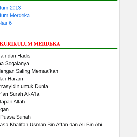
ulum 2013
ulum Merdeka
las 6
I KURIKULUM MERDEKA
r’an dan Ḥadiṡ
aha Segalanya
 dengan Saling Memaafkan
 dan Haram
rrasyidin untuk Dunia
’an Surah Al-A‘la
tapan Allah
ngan
 Puasa Sunah
asa Khalifah Uṡman Bin Affan dan Ali Bin Abi