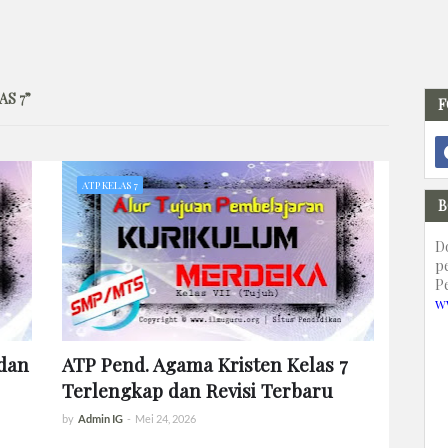
AS 7
F
ATP KELAS 7
B
D
p
P
w
 dan
ATP Pend. Agama Kristen Kelas 7
Terlengkap dan Revisi Terbaru
by
Admin IG
-
Mei 24, 2026