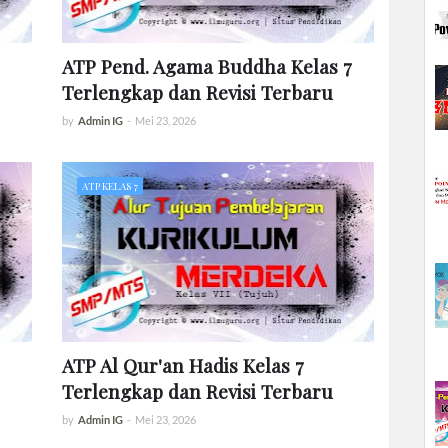
ATP Pend. Agama Buddha Kelas 7
Terlengkap dan Revisi Terbaru
by
Admin IG
-
Mei 23, 2026
ATP KELAS 7
ATP Al Qur'an Hadis Kelas 7
Terlengkap dan Revisi Terbaru
by
Admin IG
-
Mei 23, 2026