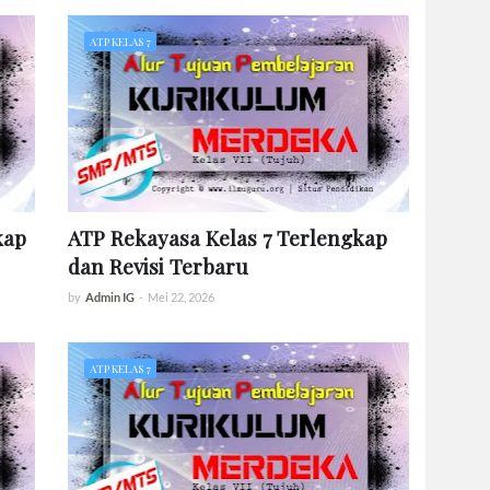
ATP KELAS 7
kap
ATP Rekayasa Kelas 7 Terlengkap
dan Revisi Terbaru
by
Admin IG
-
Mei 22, 2026
ATP KELAS 7