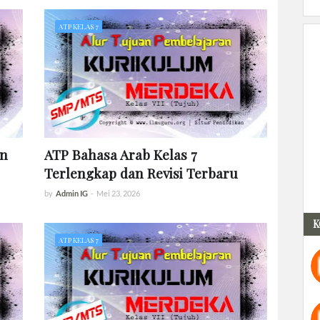
ATP KELAS 7
an
ATP Bahasa Arab Kelas 7
Terlengkap dan Revisi Terbaru
by
Admin IG
-
Mei 23, 2026
K
ATP KELAS 7