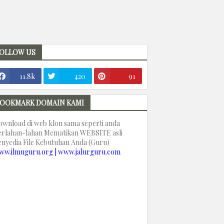
OLLOW US
11.8k
420
91
OOKMARK DOMAIN KAMI
ownload di web klon sama seperti anda
erlahan-lahan Mematikan WEBSITE asli
enyedia File Kebutuhan Anda (Guru)
ww.ilmuguru.org | www.jalurguru.com