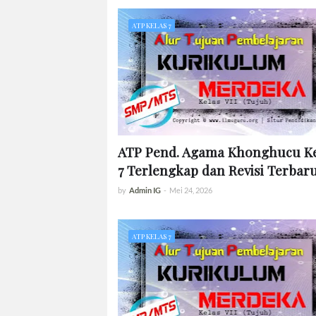
ATP KELAS 7
ATP Pend. Agama Khonghucu Ke
7 Terlengkap dan Revisi Terbar
by
Admin IG
-
Mei 24, 2026
ATP KELAS 7