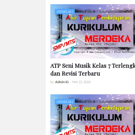
ATP KELAS 7
ATP Seni Musik Kelas 7 Terleng
dan Revisi Terbaru
by
Admin IG
-
Mei 22, 2026
ATP KELAS 7