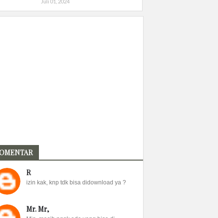
Juli 01, 2024
OMENTAR
R
izin kak, knp tdk bisa didownload ya ?
Mr. Mr,