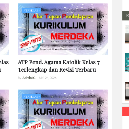
ATP KELAS 7
R
las
ATP Pend. Agama Katolik Kelas 7
u
Terlengkap dan Revisi Terbaru
by
Admin IG
-
Mei 24, 2026
ATP KELAS 7