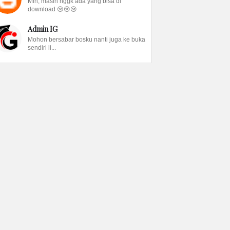
Min, masih nggk ada yang bisa di
download 😢😢😢
Admin IG
Mohon bersabar bosku nanti juga ke buka
sendiri li...