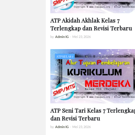
ATP Akidah Akhlak Kelas 7
Terlengkap dan Revisi Terbaru
by
Admin IG
-
Mei 23, 2026
ATP KELAS 7
ATP Seni Tari Kelas 7 Terlengka
dan Revisi Terbaru
by
Admin IG
-
Mei 23, 2026