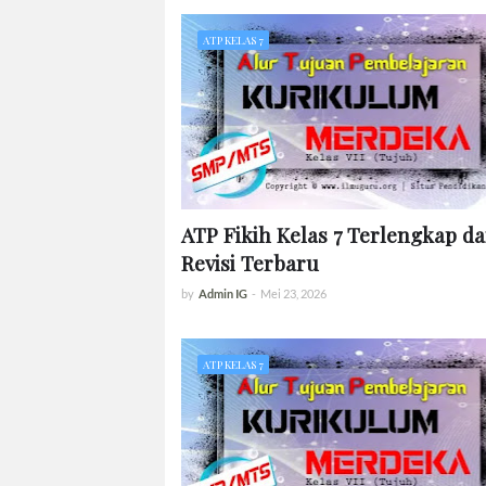
ATP KELAS 7
ATP Fikih Kelas 7 Terlengkap d
Revisi Terbaru
by
Admin IG
-
Mei 23, 2026
ATP KELAS 7