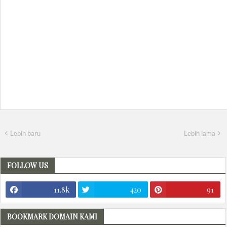
Lebih baru
Lebih lama
FOLLOW US
11.8k
420
91
BOOKMARK DOMAIN KAMI