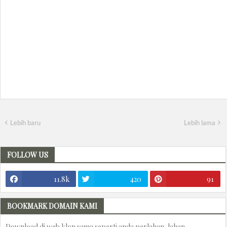
Lebih baru
Lebih lama
FOLLOW US
11.8k
420
91
BOOKMARK DOMAIN KAMI
Download di web klon sama seperti anda perlahan-lahan