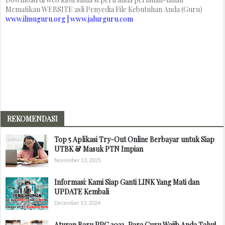
Mematikan WEBSITE asli Penyedia File Kebutuhan Anda (Guru)
www.ilmuguru.org | www.jalurguru.com
REKOMENDASI
Top 5 Aplikasi Try-Out Online Berbayar untuk Siap
UTBK & Masuk PTN Impian
November 13, 2025
Informasi: Kami Siap Ganti LINK Yang Mati dan
UPDATE Kembali
December 13, 2024
Aturan Baru PPG 2023, Para Guru Wajib Anda Tahu!