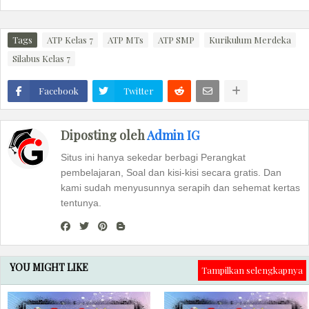
Tags
ATP Kelas 7
ATP MTs
ATP SMP
Kurikulum Merdeka
Silabus Kelas 7
Facebook
Twitter
Diposting oleh
Admin IG
Situs ini hanya sekedar berbagi Perangkat
pembelajaran, Soal dan kisi-kisi secara gratis. Dan
kami sudah menyusunnya serapih dan sehemat kertas
tentunya.
YOU MIGHT LIKE
Tampilkan selengkapnya