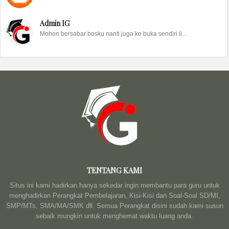
Admin IG
Mohon bersabar bosku nanti juga ke buka sendiri li...
TENTANG KAMI
Situs ini kami hadirkan hanya sekedar ingin membantu para guru untuk
menghadirkan Perangkat Pembelajaran, Kisi-Kisi dan Soal-Soal SD/MI,
SMP/MTs, SMA/MA/SMK dll. Semua Perangkat disini sudah kami susun
sebaik mungkin untuk menghemat waktu luang anda.