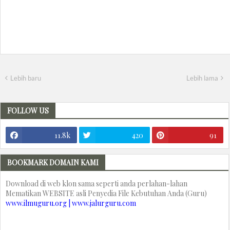
Lebih baru
Lebih lama
FOLLOW US
11.8k
420
91
BOOKMARK DOMAIN KAMI
Download di web klon sama seperti anda perlahan-lahan
Mematikan WEBSITE asli Penyedia File Kebutuhan Anda (Guru)
www.ilmuguru.org | www.jalurguru.com