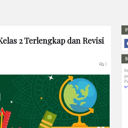
F
Kelas 2 Terlengkap dan Revisi
B
0
D
p
P
w