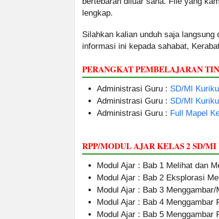
bertebaran diluar sana. File yang k
lengkap.
Silahkan kalian unduh saja langsung
informasi ini kepada sahabat, Kerab
PERANGKAT PEMBELAJARAN TIN
Administrasi Guru :
SD/MI Kurik
Administrasi Guru :
SD/MI Kurik
Administrasi Guru :
Full Mapel Ke
RPP/MODUL AJAR KELAS 2 SD/M
Modul Ajar : Bab 1 Melihat dan
Modul Ajar : Bab 2 Eksplorasi Me
Modul Ajar : Bab 3 Menggambar/
Modul Ajar : Bab 4 Menggambar 
Modul Ajar : Bab 5 Menggambar 