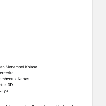
 dan Menempel Kolase
ercerita
Membentuk Kertas
ntuk 3D
karya