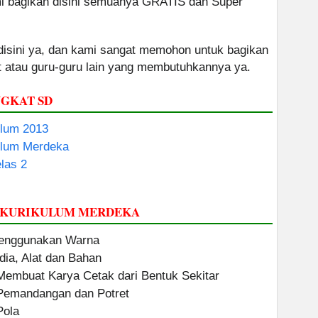
ami bagikan disini semuanya GRATIS dan Super
 disini ya, dan kami sangat memohon untuk bagikan
at atau guru-guru lain yang membutuhkannya ya.
GKAT SD
ulum 2013
ulum Merdeka
las 2
I KURIKULUM MERDEKA
 Menggunakan Warna
dia, Alat dan Bahan
Membuat Karya Cetak dari Bentuk Sekitar
Pemandangan dan Potret
Pola