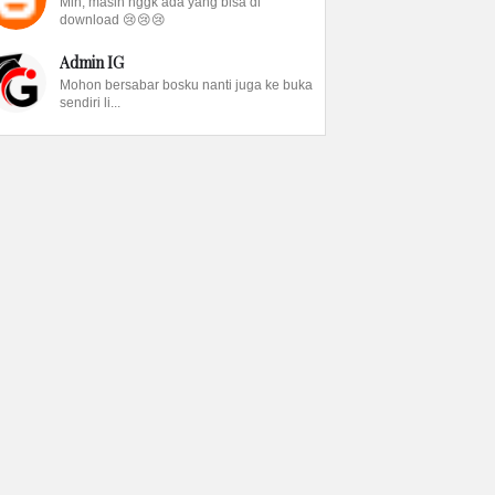
Min, masih nggk ada yang bisa di
download 😢😢😢
Admin IG
Mohon bersabar bosku nanti juga ke buka
sendiri li...