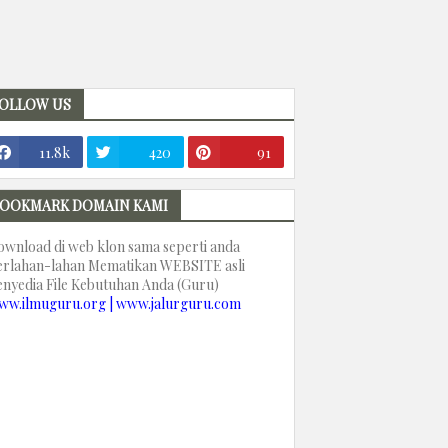
OLLOW US
11.8k
420
91
OOKMARK DOMAIN KAMI
ownload di web klon sama seperti anda
erlahan-lahan Mematikan WEBSITE asli
enyedia File Kebutuhan Anda (Guru)
ww.ilmuguru.org | www.jalurguru.com