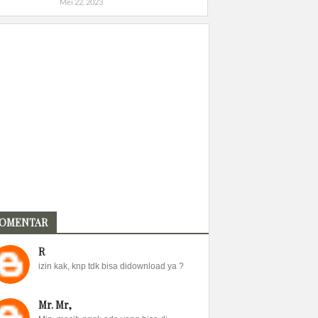
Mei 22, 2023
OMENTAR
R
izin kak, knp tdk bisa didownload ya ?
Mr. Mr,