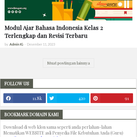
Modul Ajar Bahasa Indonesia Kelas 2
Terlengkap dan Revisi Terbaru
by
Admin IG
-
Desember 11, 2023
Muat postingan lainnya
FOLLOW US
11.8k
420
91
BOOKMARK DOMAIN KAMI
Download di web klon sama seperti anda perlahan-lahan
Mematikan WEBSITE asli Penyedia File Kebutuhan Anda (Guru)