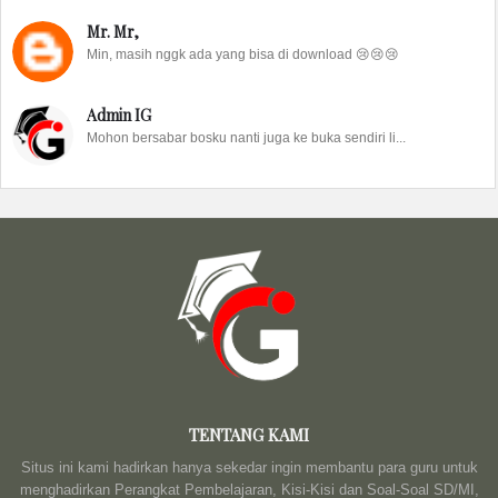
Mr. Mr,
Min, masih nggk ada yang bisa di download 😢😢😢
Admin IG
Mohon bersabar bosku nanti juga ke buka sendiri li...
TENTANG KAMI
Situs ini kami hadirkan hanya sekedar ingin membantu para guru untuk
menghadirkan Perangkat Pembelajaran, Kisi-Kisi dan Soal-Soal SD/MI,