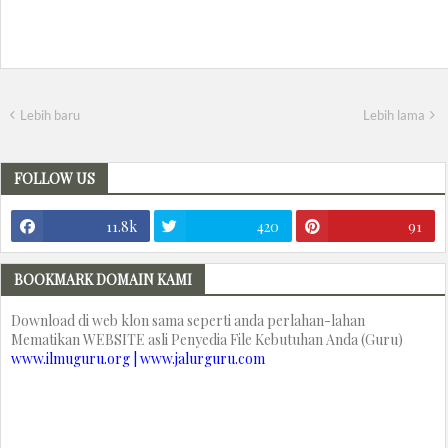
Lebih baru
Lebih lama
FOLLOW US
11.8k
420
91
BOOKMARK DOMAIN KAMI
Download di web klon sama seperti anda perlahan-lahan
Mematikan WEBSITE asli Penyedia File Kebutuhan Anda (Guru)
www.ilmuguru.org | www.jalurguru.com