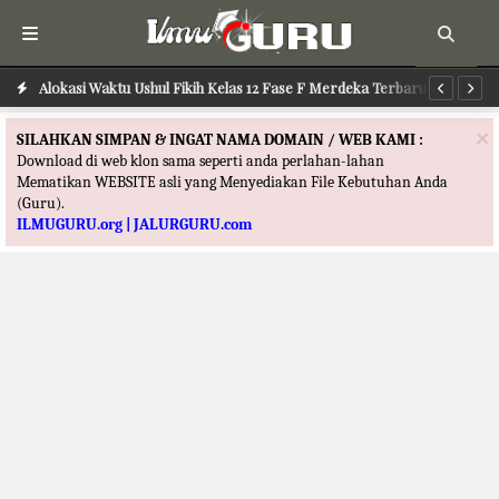
Alokasi Waktu Ushul Fikih Kelas 12 Fase F Merdeka Terbaru
Alokasi Waktu Ilmu Tafsir Kelas 12 Fase F Merdeka Terbaru
Al
×
SILAHKAN SIMPAN & INGAT NAMA DOMAIN / WEB KAMI :
Download di web klon sama seperti anda perlahan-lahan
Mematikan WEBSITE asli yang Menyediakan File Kebutuhan Anda
(Guru).
ILMUGURU.org | JALURGURU.com