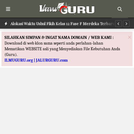
Alokasi Waktu Ilmu Tafsir Kelas 12 Fase F Merdeka Terbaru
Alokasi Waktu Ushul Fikih Kelas 12 Fase F Merdeka Terbaru
Al
×
SILAHKAN SIMPAN & INGAT NAMA DOMAIN / WEB KAMI :
Download di web klon sama seperti anda perlahan-lahan
Mematikan WEBSITE asli yang Menyediakan File Kebutuhan Anda
(Guru).
ILMUGURU.org | JALURGURU.com