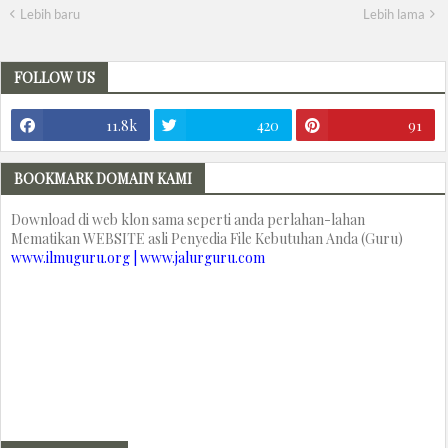
Lebih baru
Lebih lama
FOLLOW US
11.8k
420
91
BOOKMARK DOMAIN KAMI
Download di web klon sama seperti anda perlahan-lahan
Mematikan WEBSITE asli Penyedia File Kebutuhan Anda (Guru)
www.ilmuguru.org | www.jalurguru.com