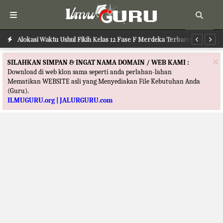
Alokasi Waktu Ilmu Tafsir Kelas 12 Fase F Merdeka Terbaru
Alokasi Waktu Ushul Fikih Kelas 12 Fase F Merdeka Terbaru
Al
×
SILAHKAN SIMPAN & INGAT NAMA DOMAIN / WEB KAMI :
Download di web klon sama seperti anda perlahan-lahan
Mematikan WEBSITE asli yang Menyediakan File Kebutuhan Anda
(Guru).
ILMUGURU.org | JALURGURU.com