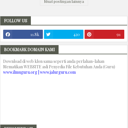
Muat postingan lainnya
FOLLOW US
11.8k
420
91
BOOKMARK DOMAIN KAMI
Download di web klon sama seperti anda perlahan-lahan
Mematikan WEBSITE asli Penyedia File Kebutuhan Anda (Guru)
www.ilmuguru.org | www.jalurguru.com