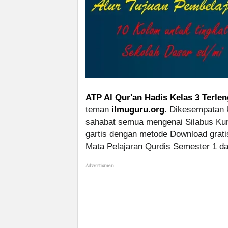
ATP Al Qur'an Hadis Kelas 3 Terle
teman
ilmuguru.org
. Dikesempatan k
sahabat semua mengenai Silabus Kur
gartis dengan metode Download gratis
Mata Pelajaran Qurdis Semester 1 d
Advertismen