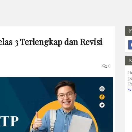
F
las 3 Terlengkap dan Revisi
B
0
D
p
P
w