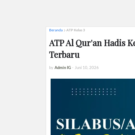
Beranda
ATP Kelas 3
ATP Al Qur'an Hadis Ke
Terbaru
by
Admin IG
-
Juni 10, 2026