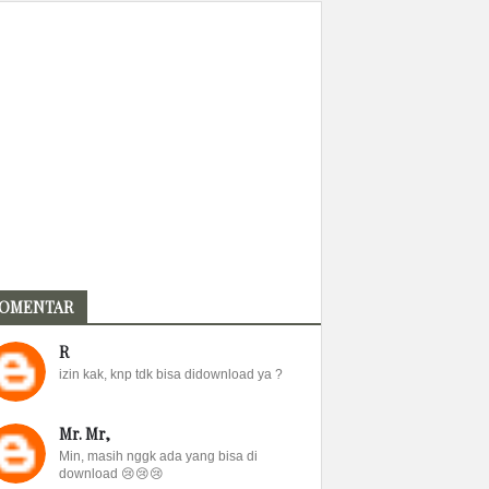
OMENTAR
R
izin kak, knp tdk bisa didownload ya ?
Mr. Mr,
Min, masih nggk ada yang bisa di
download 😢😢😢