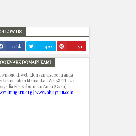
OLLOW US
11.8k
420
91
OOKMARK DOMAIN KAMI
ownload di web klon sama seperti anda
erlahan-lahan Mematikan WEBSITE asli
enyedia File Kebutuhan Anda (Guru)
ww.ilmuguru.org | www.jalurguru.com