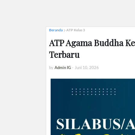
Beranda
ATP Kelas 3
ATP Agama Buddha Kel
Terbaru
by
Admin IG
-
Juni 10, 2026