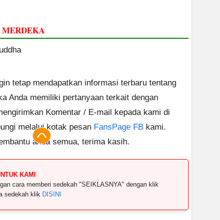
M MERDEKA
Buddha
ngin tetap mendapatkan informasi terbaru tentang
ika Anda memiliki pertanyaan terkait dengan
 mengirimkan Komentar / E-mail kepada kami di
ungi melalui kotak pesan
FansPage FB
kami.
embantu anda semua, terima kasih.
UNTUK KAMI
dengan cara memberi sedekah "SEIKLASNYA" dengan klik
ya sedekah klik
DISINI