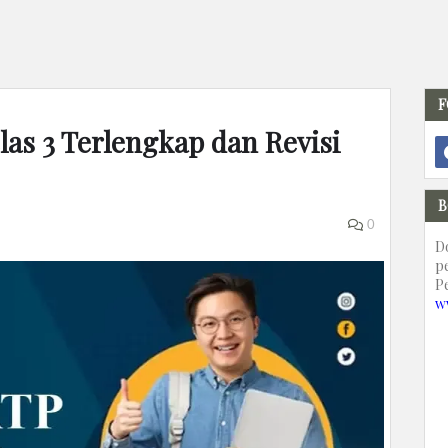
F
as 3 Terlengkap dan Revisi
B
0
D
p
P
w