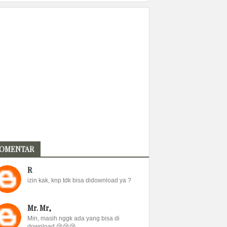
OMENTAR
R
izin kak, knp tdk bisa didownload ya ?
Mr. Mr,
Min, masih nggk ada yang bisa di
download 😢😢😢