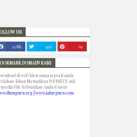
OLLOW US
11.8k
420
91
OOKMARK DOMAIN KAMI
ownload di web klon sama seperti anda
erlahan-lahan Mematikan WEBSITE asli
enyedia File Kebutuhan Anda (Guru)
ww.ilmuguru.org | www.jalurguru.com