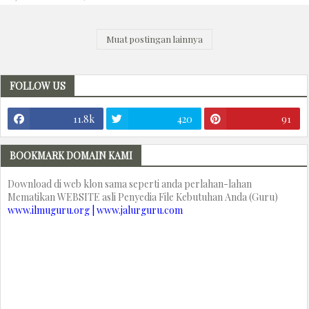
Muat postingan lainnya
FOLLOW US
11.8k
420
91
BOOKMARK DOMAIN KAMI
Download di web klon sama seperti anda perlahan-lahan
Mematikan WEBSITE asli Penyedia File Kebutuhan Anda (Guru)
www.ilmuguru.org | www.jalurguru.com