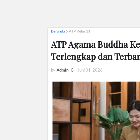
Beranda
ATP Kelas 11
ATP Agama Buddha Kel
Terlengkap dan Terba
by
Admin IG
-
Juni 01, 2026