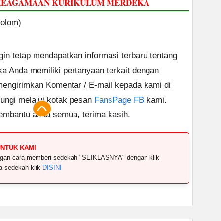
A/KEAGAMAAN KURIKULUM MERDEKA
Kolom)
ngin tetap mendapatkan informasi terbaru tentang
ika Anda memiliki pertanyaan terkait dengan
 mengirimkan Komentar / E-mail kepada kami di
ungi melalui kotak pesan
FansPage FB
kami.
embantu anda semua, terima kasih.
UNTUK KAMI
dengan cara memberi sedekah "SEIKLASNYA" dengan klik
ya sedekah klik
DISINI