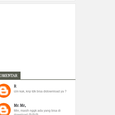
OMENTAR
R
izin kak, knp tdk bisa didownload ya ?
Mr. Mr,
Min, masih nggk ada yang bisa di
download 😢😢😢