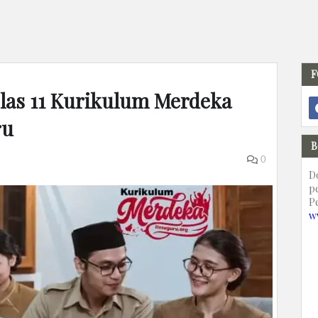
F
as 11 Kurikulum Merdeka
ru
B
0
D
p
P
w