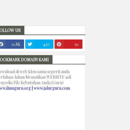
OLLOW US
11.8k
420
91
OOKMARK DOMAIN KAMI
ownload di web klon sama seperti anda
erlahan-lahan Mematikan WEBSITE asli
enyedia File Kebutuhan Anda (Guru)
ww.ilmuguru.org | www.jalurguru.com