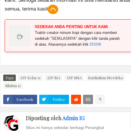
kami. Semoga sebaran informasi ini bisa membantu anda
semua, terima kasih.
SEDEKAH ANDA PENTING UNTUK KAMI
Traktir creator minum kopi dengan cara memberi
sedekah "SEIKLASNYA" dengan klik tanda panah
di atas. Alasannya sedekah klik
DISINI
Tags
ATP Kelas 11
ATP MA
ATP SMA
Kurikulum Merdeka
Silabus 11
Facebook
Twitter
Diposting oleh
Admin IG
Situs ini hanya sekedar berbagi Perangkat