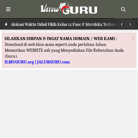
Alokasi Waktu Ilmu Tafsir Kelas 12 Fase F Merdeka Terbaru
Alokasi Waktu Ushul Fikih Kelas 12 Fase F Merdeka Terbaru
Al
×
SILAHKAN SIMPAN & INGAT NAMA DOMAIN / WEB KAMI :
Download di web klon sama seperti anda perlahan-lahan
Mematikan WEBSITE asli yang Menyediakan File Kebutuhan Anda
(Guru).
ILMUGURU.org | JALURGURU.com