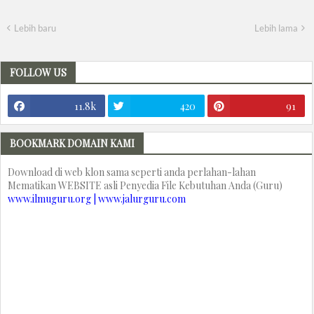
Lebih baru
Lebih lama
FOLLOW US
11.8k
420
91
BOOKMARK DOMAIN KAMI
Download di web klon sama seperti anda perlahan-lahan
Mematikan WEBSITE asli Penyedia File Kebutuhan Anda (Guru)
www.ilmuguru.org | www.jalurguru.com