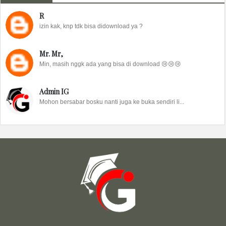
R
izin kak, knp tdk bisa didownload ya ?
Mr. Mr,
Min, masih nggk ada yang bisa di download 😢😢😢
Admin IG
Mohon bersabar bosku nanti juga ke buka sendiri li...