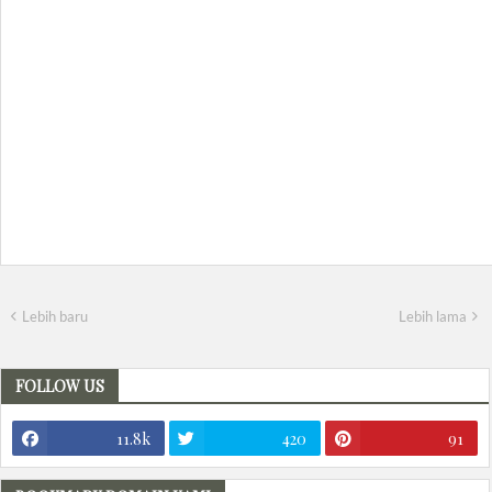
Lebih baru
Lebih lama
FOLLOW US
11.8k
420
91