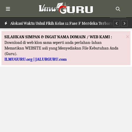
Alokasi Waktu Ushul Fikih Kelas 12 Fase F Merdeka Terbaru
Alokasi Waktu Ilmu Tafsir Kelas 12 Fase F Merdeka Terbaru
Al
×
SILAHKAN SIMPAN & INGAT NAMA DOMAIN / WEB KAMI :
Download di web klon sama seperti anda perlahan-lahan
Mematikan WEBSITE asli yang Menyediakan File Kebutuhan Anda
(Guru).
ILMUGURU.org | JALURGURU.com