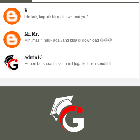
R
izin kak, knp tdk bisa didownload ya ?
Mr. Mr,
Min, masih nggk ada yang bisa di download 😢😢😢
Admin IG
Mohon bersabar bosku nanti juga ke buka sendiri li...