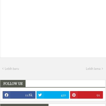
Lebih baru
Lebih lama
FOLLOW US
11.8k
420
91