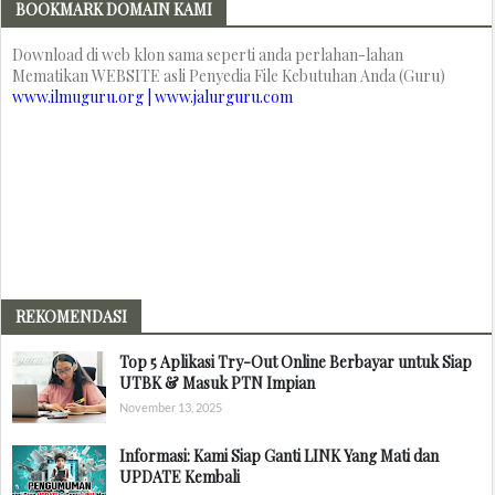
BOOKMARK DOMAIN KAMI
Download di web klon sama seperti anda perlahan-lahan
Mematikan WEBSITE asli Penyedia File Kebutuhan Anda (Guru)
www.ilmuguru.org | www.jalurguru.com
REKOMENDASI
Top 5 Aplikasi Try-Out Online Berbayar untuk Siap
UTBK & Masuk PTN Impian
November 13, 2025
Informasi: Kami Siap Ganti LINK Yang Mati dan
UPDATE Kembali