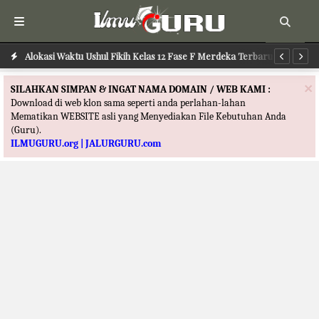
Alokasi Waktu Ilmu Tafsir Kelas 12 Fase F Merdeka Terbaru
Alokasi Waktu Ushul Fikih Kelas 12 Fase F Merdeka Terbaru
Al
×
SILAHKAN SIMPAN & INGAT NAMA DOMAIN / WEB KAMI :
Download di web klon sama seperti anda perlahan-lahan
Mematikan WEBSITE asli yang Menyediakan File Kebutuhan Anda
(Guru).
ILMUGURU.org | JALURGURU.com