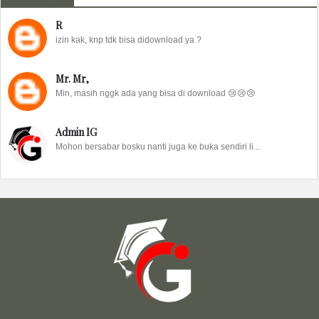
R
izin kak, knp tdk bisa didownload ya ?
Mr. Mr,
Min, masih nggk ada yang bisa di download 😢😢😢
Admin IG
Mohon bersabar bosku nanti juga ke buka sendiri li...