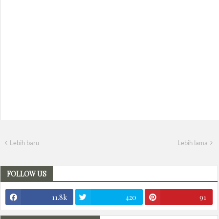
Lebih baru
Lebih lama
FOLLOW US
11.8k
420
91