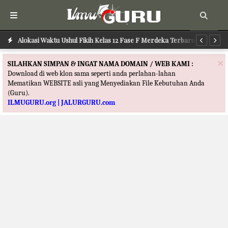
Alokasi Waktu Ilmu Tafsir Kelas 12 Fase F Merdeka Terbaru
Alokasi Waktu Ushul Fikih Kelas 12 Fase F Merdeka Terbaru
Al
×
SILAHKAN SIMPAN & INGAT NAMA DOMAIN / WEB KAMI :
Download di web klon sama seperti anda perlahan-lahan
Mematikan WEBSITE asli yang Menyediakan File Kebutuhan Anda
(Guru).
ILMUGURU.org | JALURGURU.com