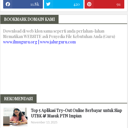
11.8k
420
91
BOOKMARK DOMAIN KAMI
Download di web klon sama seperti anda perlahan-lahan
Mematikan WEBSITE asli Penyedia File Kebutuhan Anda (Guru)
www.ilmuguru.org | www.jalurguru.com
REKOMENDASI
Top 5 Aplikasi Try-Out Online Berbayar untuk Siap
UTBK & Masuk PTN Impian
November 13, 2025