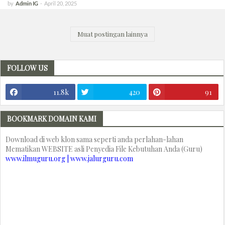
by
Admin IG
-
April 20, 2025
Muat postingan lainnya
FOLLOW US
11.8k
420
91
BOOKMARK DOMAIN KAMI
Download di web klon sama seperti anda perlahan-lahan
Mematikan WEBSITE asli Penyedia File Kebutuhan Anda (Guru)
www.ilmuguru.org | www.jalurguru.com