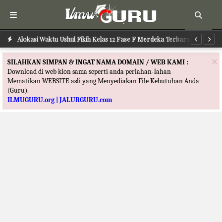
Alokasi Waktu Ilmu Tafsir Kelas 12 Fase F Merdeka Terbaru
Alokasi Waktu Ushul Fikih Kelas 12 Fase F Merdeka Terbaru
Al
×
SILAHKAN SIMPAN & INGAT NAMA DOMAIN / WEB KAMI :
Download di web klon sama seperti anda perlahan-lahan
Mematikan WEBSITE asli yang Menyediakan File Kebutuhan Anda
(Guru).
ILMUGURU.org | JALURGURU.com