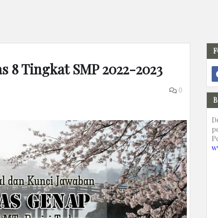
F
as 8 Tingkat SMP 2022-2023
0
B
D
p
P
w