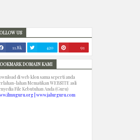
OLLOW US
11.8k
420
91
OOKMARK DOMAIN KAMI
ownload di web klon sama seperti anda
erlahan-lahan Mematikan WEBSITE asli
enyedia File Kebutuhan Anda (Guru)
ww.ilmuguru.org | www.jalurguru.com