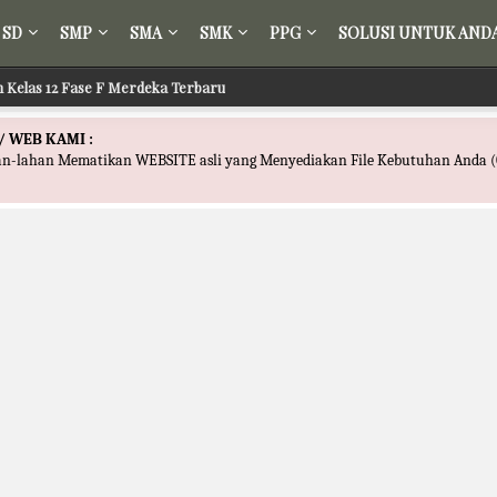
SD
SMP
SMA
SMK
PPG
SOLUSI UNTUK AND
ir Kelas 12 Fase F Merdeka Terbaru
 Fikih Kelas 12 Fase F Merdeka Terbaru
/ WEB KAMI :
han-lahan Mematikan WEBSITE asli yang Menyediakan File Kebutuhan Anda (