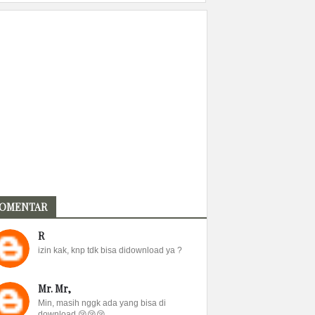
OMENTAR
R
izin kak, knp tdk bisa didownload ya ?
Mr. Mr,
Min, masih nggk ada yang bisa di
download 😢😢😢