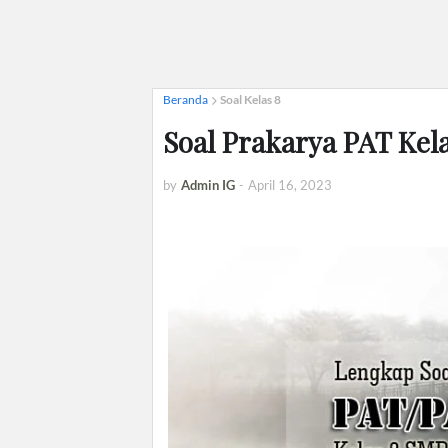
Beranda
Soal Kelas 8
Soal Prakarya PAT Kel
by
Admin IG
-
April 16, 2023