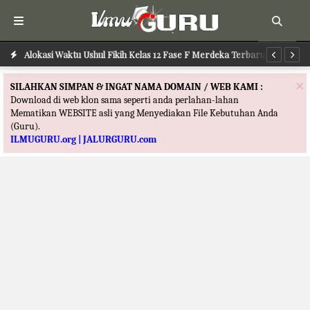
Alokasi Waktu Ushul Fikih Kelas 12 Fase F Merdeka Terbaru
Alokasi Waktu Ilmu Tafsir Kelas 12 Fase F Merdeka Terbaru
Al
×
SILAHKAN SIMPAN & INGAT NAMA DOMAIN / WEB KAMI :
Download di web klon sama seperti anda perlahan-lahan
Mematikan WEBSITE asli yang Menyediakan File Kebutuhan Anda
(Guru).
ILMUGURU.org | JALURGURU.com