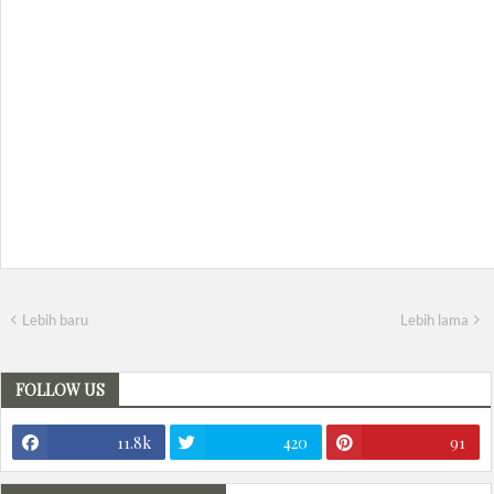
Lebih baru
Lebih lama
FOLLOW US
11.8k
420
91