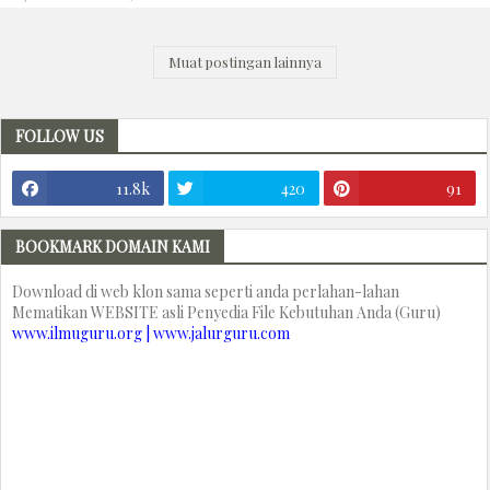
Muat postingan lainnya
FOLLOW US
11.8k
420
91
BOOKMARK DOMAIN KAMI
Download di web klon sama seperti anda perlahan-lahan
Mematikan WEBSITE asli Penyedia File Kebutuhan Anda (Guru)
www.ilmuguru.org | www.jalurguru.com