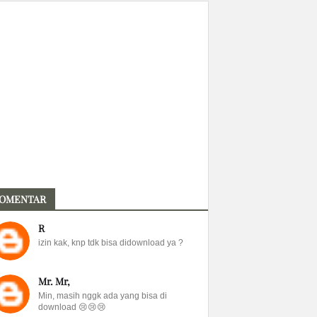
OMENTAR
R
izin kak, knp tdk bisa didownload ya ?
Mr. Mr,
Min, masih nggk ada yang bisa di
download 😢😢😢