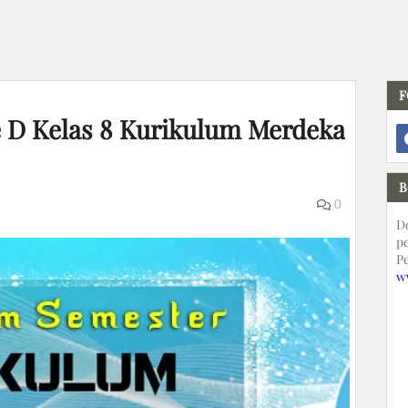
F
 D Kelas 8 Kurikulum Merdeka
B
0
D
p
P
w