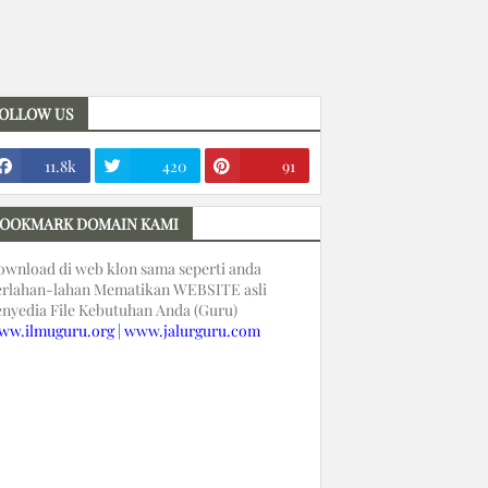
OLLOW US
11.8k
420
91
OOKMARK DOMAIN KAMI
ownload di web klon sama seperti anda
erlahan-lahan Mematikan WEBSITE asli
enyedia File Kebutuhan Anda (Guru)
ww.ilmuguru.org | www.jalurguru.com