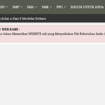
SD
SMP
SMA
SMK
PPG
SOLUSI UNTUK ANDA
r Kelas 12 Fase F Merdeka Terbaru
Fikih Kelas 12 Fase F Merdeka Terbaru
/ WEB KAMI :
han-lahan Mematikan WEBSITE asli yang Menyediakan File Kebutuhan Anda (