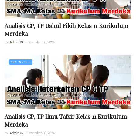
Analisis CP, TP Ushul Fikih Kelas 11 Kurikulum
Merdeka
by
Admin IG
-
Desember 30, 2024
ANALISIS CP 11
Analisis CP, TP Ilmu Tafsir Kelas 11 Kurikulum
Merdeka
by
Admin IG
-
Desember 30, 2024