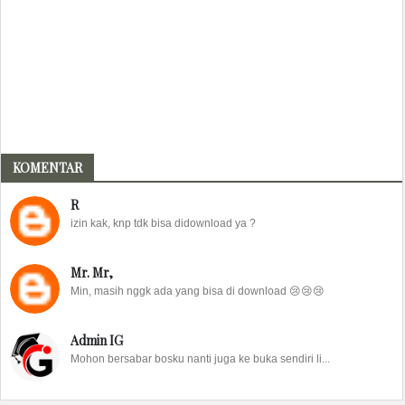
KOMENTAR
R
izin kak, knp tdk bisa didownload ya ?
Mr. Mr,
Min, masih nggk ada yang bisa di download 😢😢😢
Admin IG
Mohon bersabar bosku nanti juga ke buka sendiri li...