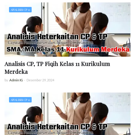
ANALISIS CP 11
Analisis CP, TP Fiqih Kelas 11 Kurikulum
Merdeka
by
Admin IG
-
Desember 29, 2024
ANALISIS CP 11