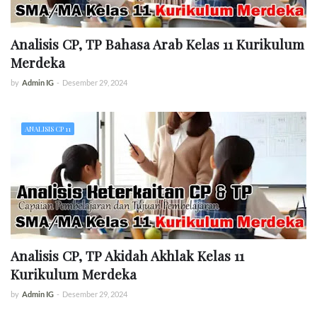
Analisis CP, TP Bahasa Arab Kelas 11 Kurikulum
Merdeka
by
Admin IG
-
Desember 29, 2024
ANALISIS CP 11
Analisis CP, TP Akidah Akhlak Kelas 11
Kurikulum Merdeka
by
Admin IG
-
Desember 29, 2024