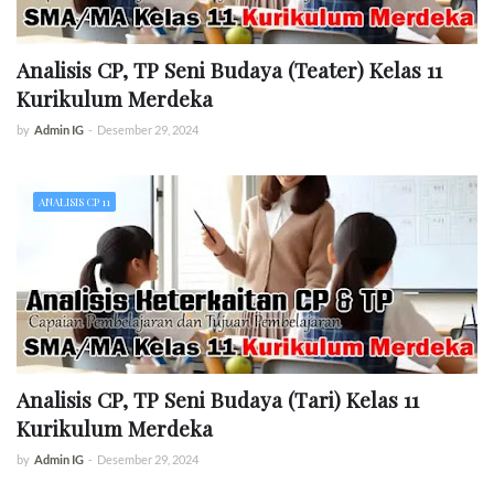
Analisis CP, TP Seni Budaya (Teater) Kelas 11
Kurikulum Merdeka
by
Admin IG
-
Desember 29, 2024
ANALISIS CP 11
Analisis CP, TP Seni Budaya (Tari) Kelas 11
Kurikulum Merdeka
by
Admin IG
-
Desember 29, 2024