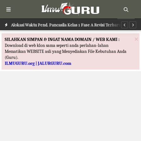
Alokasi Waktu Pend. Pancasila Kelas 1 Fase A Revisi Terbaru
Alokasi Waktu PJOK Kelas 1 Fase A Revisi Terbaru
Al
×
SILAHKAN SIMPAN & INGAT NAMA DOMAIN / WEB KAMI :
Download di web klon sama seperti anda perlahan-lahan
Mematikan WEBSITE asli yang Menyediakan File Kebutuhan Anda
(Guru).
ILMUGURU.org | JALURGURU.com