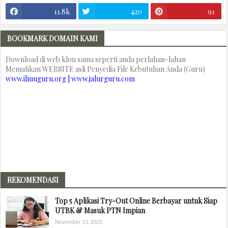
11.8k
420
91
BOOKMARK DOMAIN KAMI
Download di web klon sama seperti anda perlahan-lahan
Mematikan WEBSITE asli Penyedia File Kebutuhan Anda (Guru)
www.ilmuguru.org | www.jalurguru.com
REKOMENDASI
Top 5 Aplikasi Try-Out Online Berbayar untuk Siap
UTBK & Masuk PTN Impian
November 13, 2025